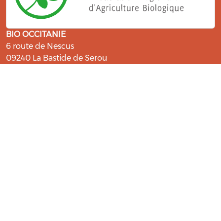
BIO OCCITANIE
6 route de Nescus
09240 La Bastide de Serou
ressources@bio-occitanie.org
La Bio, un engagement qui fait du
bien !
Les Gabs et Civam Bio membres du Réseau Bio
Occitanie sont heureux de vous accueillir dans leur
centre de ressources. Retrouvez les ressources et les
compétences pour vous accompagner dans cette
belle aventure !
Rejoignez le groupement de votre département !