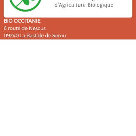
BIO OCCITANIE
6 route de Nescus
09240 La Bastide de Serou
ressources@bio-occitanie.org
La Bio, un engagement qui fait du
bien !
Les Gabs et Civam Bio membres du Réseau Bio
Occitanie sont heureux de vous accueillir dans leur
centre de ressources. Retrouvez les ressources et les
compétences pour vous accompagner dans cette
belle aventure !
Rejoignez le groupement de votre département !