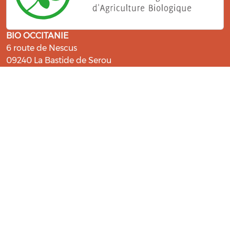
BIO OCCITANIE
6 route de Nescus
09240 La Bastide de Serou
ressources@bio-occitanie.org
La Bio, un engagement qui fait du
bien !
Les Gabs et Civam Bio membres du Réseau Bio
Occitanie sont heureux de vous accueillir dans leur
centre de ressources. Retrouvez les ressources et les
compétences pour vous accompagner dans cette
belle aventure !
Rejoignez le groupement de votre département !