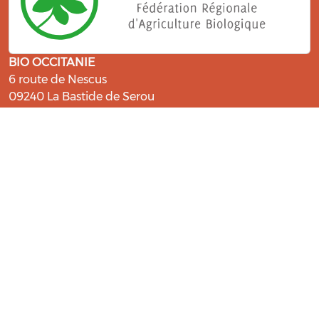
BIO OCCITANIE
6 route de Nescus
09240 La Bastide de Serou
ressources@bio-occitanie.org
La Bio, un engagement qui fait du
bien !
Les Gabs et Civam Bio membres du Réseau Bio
Occitanie sont heureux de vous accueillir dans leur
centre de ressources. Retrouvez les ressources et les
compétences pour vous accompagner dans cette
belle aventure !
Rejoignez le groupement de votre département !