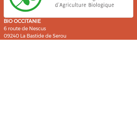
BIO OCCITANIE
6 route de Nescus
09240 La Bastide de Serou
ressources@bio-occitanie.org
La Bio, un engagement qui fait du
bien !
Les Gabs et Civam Bio membres du Réseau Bio
Occitanie sont heureux de vous accueillir dans leur
centre de ressources. Retrouvez les ressources et les
compétences pour vous accompagner dans cette
belle aventure !
Rejoignez le groupement de votre département !