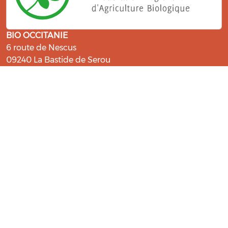
BIO OCCITANIE
6 route de Nescus
09240 La Bastide de Serou
ressources@bio-occitanie.org
La Bio, un engagement qui fait du
bien !
Les Gabs et Civam Bio membres du Réseau Bio
Occitanie sont heureux de vous accueillir dans leur
centre de ressources. Retrouvez les ressources et les
compétences pour vous accompagner dans cette
belle aventure !
Rejoignez le groupement de votre département !