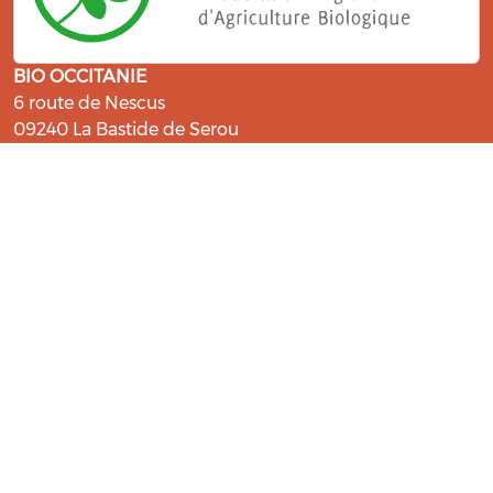
BIO OCCITANIE
6 route de Nescus
09240 La Bastide de Serou
ressources@bio-occitanie.org
La Bio, un engagement qui fait du
bien !
Les Gabs et Civam Bio membres du Réseau Bio
Occitanie sont heureux de vous accueillir dans leur
centre de ressources. Retrouvez les ressources et les
compétences pour vous accompagner dans cette
belle aventure !
Rejoignez le groupement de votre département !