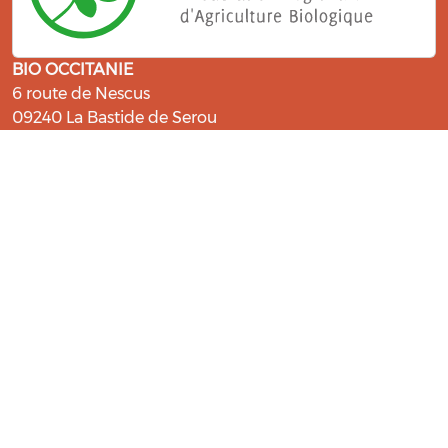
BIO OCCITANIE
6 route de Nescus
09240 La Bastide de Serou
ressources@bio-occitanie.org
La Bio, un engagement qui fait du
bien !
Les Gabs et Civam Bio membres du Réseau Bio
Occitanie sont heureux de vous accueillir dans leur
centre de ressources. Retrouvez les ressources et les
compétences pour vous accompagner dans cette
belle aventure !
Rejoignez le groupement de votre département !