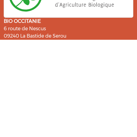
BIO OCCITANIE
6 route de Nescus
09240 La Bastide de Serou
ressources@bio-occitanie.org
La Bio, un engagement qui fait du
bien !
Les Gabs et Civam Bio membres du Réseau Bio
Occitanie sont heureux de vous accueillir dans leur
centre de ressources. Retrouvez les ressources et les
compétences pour vous accompagner dans cette
belle aventure !
Rejoignez le groupement de votre département !