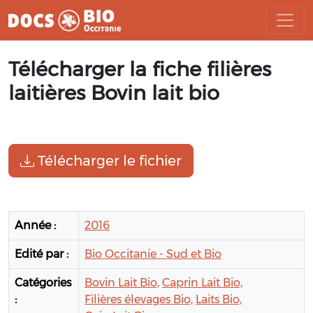
Aller
Télécharger la fiche filières
au
contenu
laitières Bovin lait bio
Télécharger le fichier
Année :
2016
Edité par :
Bio Occitanie - Sud et Bio
Catégories
Bovin Lait Bio,
Caprin Lait Bio,
:
Filières élevages Bio,
Laits Bio,