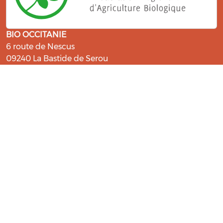
BIO OCCITANIE
6 route de Nescus
09240 La Bastide de Serou
ressources@bio-occitanie.org
La Bio, un engagement qui fait du
bien !
Les Gabs et Civam Bio membres du Réseau Bio
Occitanie sont heureux de vous accueillir dans leur
centre de ressources. Retrouvez les ressources et les
compétences pour vous accompagner dans cette
belle aventure !
Rejoignez le groupement de votre département !