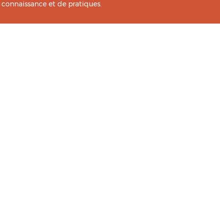
e connaissance et de pratiques.
icié de l’analyse et l’expertise des étudiants du
HIA
.
Lancer Un .Site