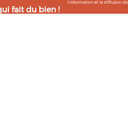
l’information et la diffusion d
i fait du bien !
Bio Occitanie sont heureux
Ce Centre de Ressources a bénéf
ressources. Retrouvez les
Master TIC ADTT
de l’
UT2J-IST
us accompagner dans cette
tement !
026
Mentions légales
Politique de confidentialité