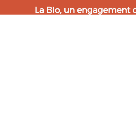
La Bio, un engagement qu
Les Gabs et Civam Bio membres du Réseau 
de vous accueillir dans leur centre de 
ressources et les compétences pour vo
belle aventure !
Rejoignez le groupement de votre dépar
Aidez-nous à améliorer cet outil :
Répondre au questionnaire
© Bio Occitanie 2