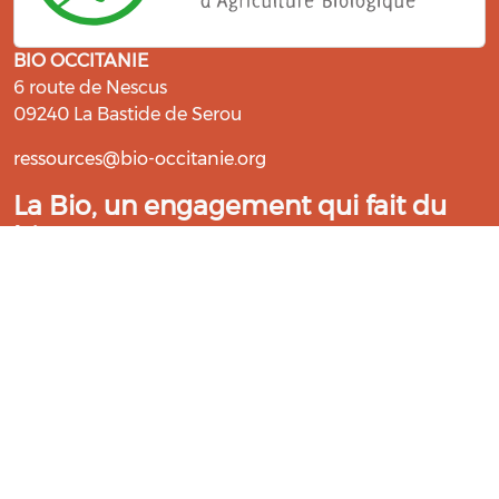
BIO OCCITANIE
6 route de Nescus
09240 La Bastide de Serou
ressources@bio-occitanie.org
La Bio, un engagement qui fait du
bien !
Les Gabs et Civam Bio membres du Réseau Bio
Occitanie sont heureux de vous accueillir dans leur
centre de ressources. Retrouvez les ressources et les
compétences pour vous accompagner dans cette
belle aventure !
Rejoignez le groupement de votre département !
Aidez-nous à améliorer cet outil :