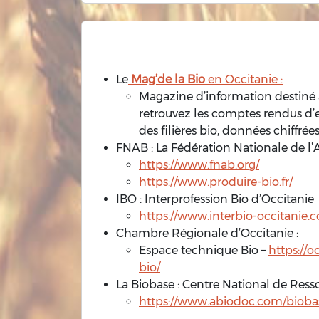
Le
Mag’de la Bio
en Occitanie :
Magazine d’information destiné a
retrouvez les comptes rendus d’
des filières bio, données chiffrée
FNAB : La Fédération Nationale de l’
https://www.fnab.org/
https://www.produire-bio.fr/
IBO : Interprofession Bio d’Occitanie
https://www.interbio-occitanie.
Chambre Régionale d’Occitanie :
Espace technique Bio –
https://o
bio/
La Biobase : Centre National de Ress
https://www.abiodoc.com/biobas