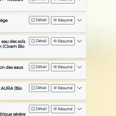
Détail
Résumé
iège
Détail
Résumé
n eau des sols
en (Civam Bio
Détail
Résumé
ion des eaux
Détail
Résumé
B AURA (Bio
Détail
Résumé
drique sévère