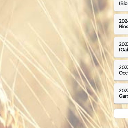
(Bio
202
Bios
202
(Ga
2023
Occi
2023
Gar