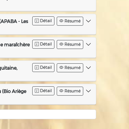
Détail
Résumé
(APABA - Les
Détail
Résumé
me maraîchère
Détail
Résumé
uitaine,
Détail
Résumé
 (Bio Ariège