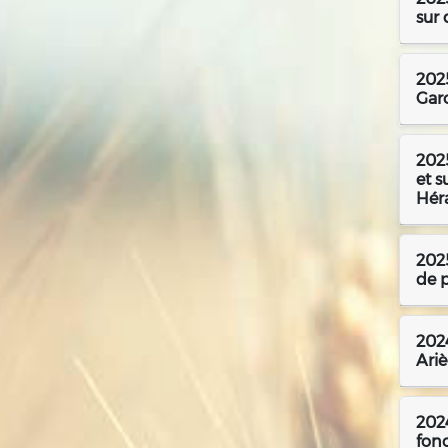
sur 
2025
Gar
2025
et s
Héra
202
de p
2024
Ari
2024
fon