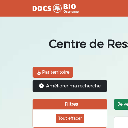
Aller
au
contenu
Centre de Res
Par territoire
Améliorer ma recherche
Filtres
Je v
Tout effacer