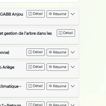
Détail
Résumé
 – GABB Anjou
Détail
t gestion de l’arbre dans les
Détail
Résumé
onne)
Détail
Résumé
o Ariège
Détail
Résumé
limatique –
Détail
Résumé
 ? – Retours