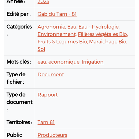
Année :
2023
Edité par :
Gab du Tarn - 81
Catégories
Agronomie,
Eau,
Eau - Hydrologie,
:
Environnement,
Filières végétales Bio,
Fruits & Légumes Bio,
Maraîchage Bio,
Sol
Mots clés :
eau,
économique,
Irrigation
Type de
Document
fichier :
Type de
Rapport
document
:
Territoires :
Tarn 81
Public
Producteurs