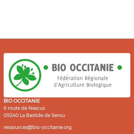
BIO OCCITANIE
6 route de Nescus
09240 La Bastide de Serou
ressources@bio-occitanie.org