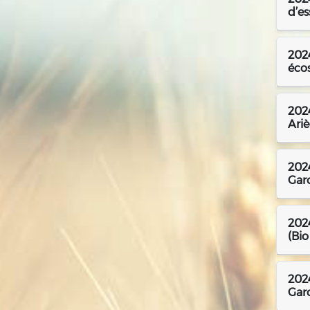
d’es
2024
écos
2024
Ari
2024
Garo
2024
(Bi
2024
Gar