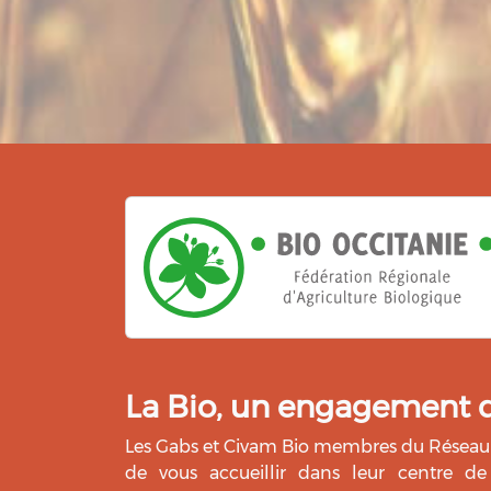
La Bio, un engagement qu
Les Gabs et Civam Bio membres du Réseau 
de vous accueillir dans leur centre de 