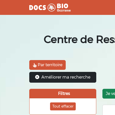
Aller
au
contenu
Centre de Res
Par territoire
Améliorer ma recherche
Filtres
Je v
Tout effacer