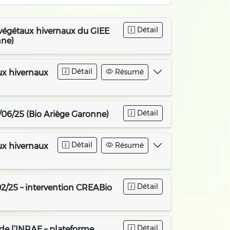
Détail
s végétaux hivernaux du GIEE
nne)
Détail
Résumé
aux hivernaux
Détail
/06/25 (Bio Ariège Garonne)
Détail
Résumé
aux hivernaux
Détail
2/25 – intervention CREABio
Détail
 de l’INRAE – plateforme