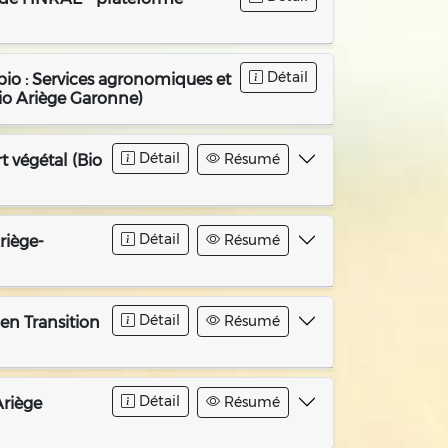
Détail
bio : Services agronomiques et
Bio Ariège Garonne)
Détail
Résumé
 végétal (Bio
Détail
Résumé
riège-
Détail
Résumé
en Transition
Détail
Résumé
Ariège