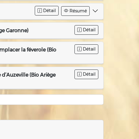
Détail
Résumé
Détail
iège Garonne)
Détail
emplacer la féverole (Bio
Détail
 d’Auzeville (Bio Ariège