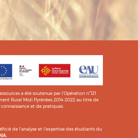
ressources a été soutenue par l’Opération n°121
t Rural Midi Pyrénées 2014-2022 au titre de
e connaissance et de pratiques.
icié de l’analyse et l’expertise des étudiants du
HIA
.