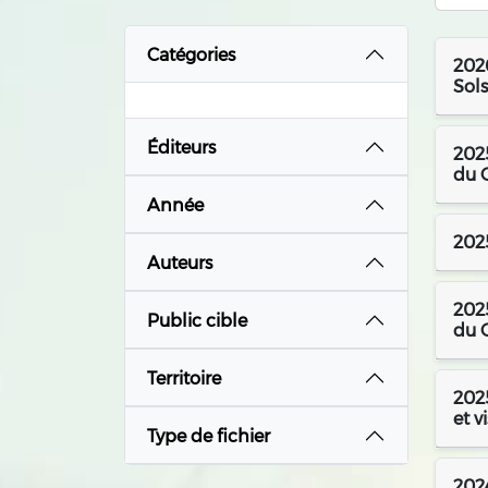
Catégories
2026
Sols
Éditeurs
2025
du G
Année
202
Auteurs
2025
Public cible
du G
Territoire
202
et v
Type de fichier
2024