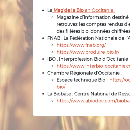
Le
Mag’de la Bio
en Occitanie :
Magazine d’information destiné a
retrouvez les comptes rendus d’
des filières bio, données chiffrée
FNAB : La Fédération Nationale de l’
https://www.fnab.org/
https://www.produire-bio.fr/
IBO : Interprofession Bio d’Occitanie
https://www.interbio-occitanie.
Chambre Régionale d’Occitanie :
Espace technique Bio –
https://o
bio/
La Biobase : Centre National de Ress
https://www.abiodoc.com/biobas