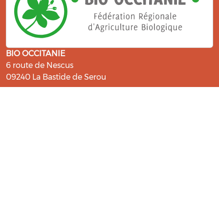
BIO OCCITANIE
6 route de Nescus
09240 La Bastide de Serou
ressources@bio-occitanie.org
La Bio, un engagement qui fait du
bien !
Les Gabs et Civam Bio membres du Réseau Bio
Occitanie sont heureux de vous accueillir dans leur
centre de ressources. Retrouvez les ressources et les
compétences pour vous accompagner dans cette
belle aventure !
Rejoignez le groupement de votre département !