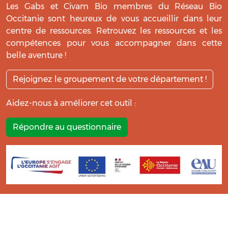
Les Gabs et Civam Bio membres du Réseau Bio
Occitanie sont heureux de vous accueillir dans leur
centre de ressources. Retrouvez les ressources et les
compétences pour vous accompagner dans cette
belle aventure !
Rejoignez le groupement de votre département !
Aidez-nous à améliorer cet outil :
Répondre au questionnaire
La réalisation de ce centre de ressources a été soutenue par
l’Opération n°121 du Programme de Développement Rural
Midi Pyrénées 2014-2022 au titre de l’information et la