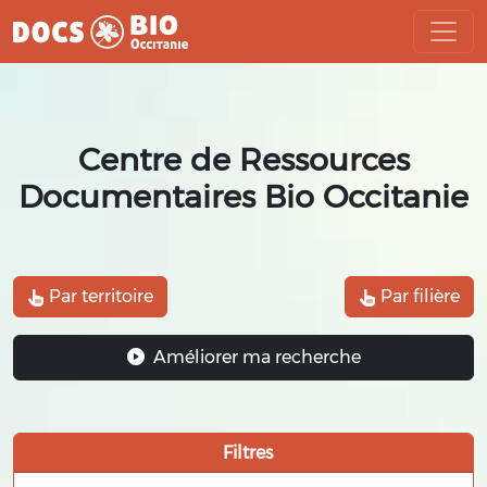
Aller
au
contenu
Centre de Ressources
Documentaires Bio Occitanie
Par territoire
Par filière
Améliorer ma recherche
Filtres