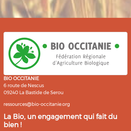
BIO OCCITANIE
6 route de Nescus
09240 La Bastide de Serou
ressources@bio-occitanie.org
La Bio, un engagement qui fait du
bien !