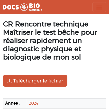
Aller
CR Rencontre technique
au
contenu
Maîtriser le test bêche pour
réaliser rapidement un
diagnostic physique et
biologique de mon sol
Télécharger le fichier
Année :
2024