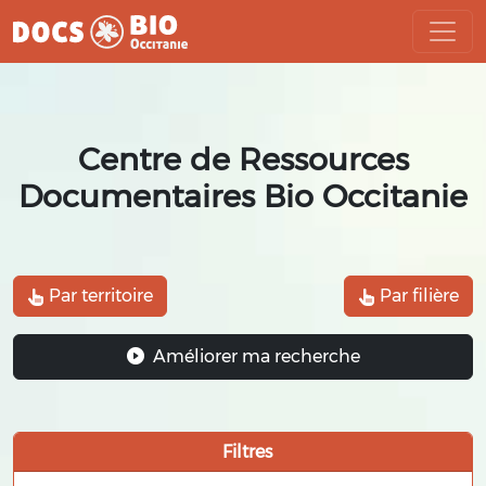
Aller
au
contenu
Centre de Ressources
Documentaires Bio Occitanie
Par territoire
Par filière
Améliorer ma recherche
Filtres