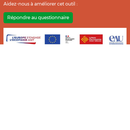
Aidez-nous à améliorer cet outil :
Répondre au questionnaire
La réalisation de ce centre de ressources a été soutenue par
l’Opération n°121 du Programme de Développement Rural
Midi Pyrénées 2014-2022 au titre de l’information et la
diffusion de connaissance et de pratiques.
Ce Centre de Ressources a bénéficié de l’analyse et l’expertise
des étudiants du
Master TIC ADTT
de l’
UT2J-ISTHIA
.
© Bio Occitanie 2026
Mentions légales