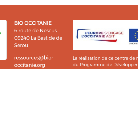
BIO OCCITANIE
6 route de Nescus
09240 La Bastide de
Serou
ressources@bio-
La réalisation de ce centre de 
du Programme de Développemen
occitanie.org
l’information et la diffusion d
i fait du bien !
Bio Occitanie sont heureux
Ce Centre de Ressources a bénéf
ressources. Retrouvez les
Master TIC ADTT
de l’
UT2J-IST
us accompagner dans cette
tement !