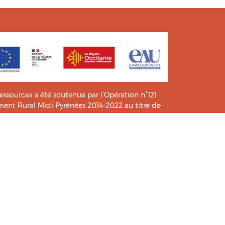
ressources a été soutenue par l’Opération n°121
t Rural Midi Pyrénées 2014-2022 au titre de
e connaissance et de pratiques.
icié de l’analyse et l’expertise des étudiants du
HIA
.