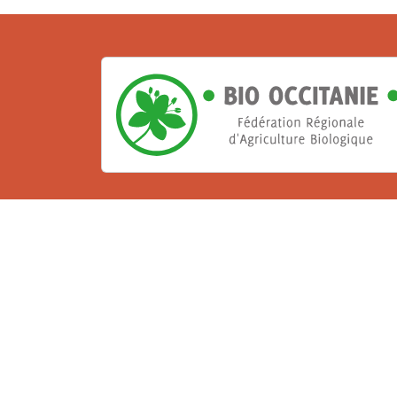
La Bio, un engagement qu
Les Gabs et Civam Bio membres du Réseau 
de vous accueillir dans leur centre de 
ressources et les compétences pour vo
belle aventure !
Rejoignez le groupement de votre dépar