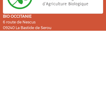
BIO OCCITANIE
6 route de Nescus
09240 La Bastide de Serou
ressources@bio-occitanie.org
La Bio, un engagement qui fait du
bien !
Les Gabs et Civam Bio membres du Réseau Bio
Occitanie sont heureux de vous accueillir dans leur
centre de ressources. Retrouvez les ressources et les
compétences pour vous accompagner dans cette
belle aventure !
Rejoignez le groupement de votre département !