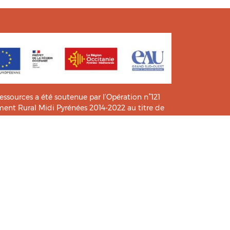
ressources a été soutenue par l’Opération n°121
t Rural Midi Pyrénées 2014-2022 au titre de
e connaissance et de pratiques.
icié de l’analyse et l’expertise des étudiants du
HIA
.