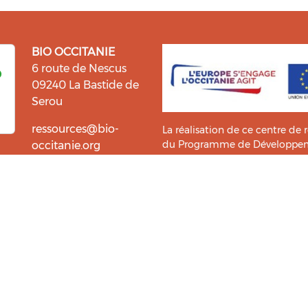
BIO OCCITANIE
6 route de Nescus
09240 La Bastide de
Serou
ressources@bio-
La réalisation de ce centre de 
du Programme de Développemen
occitanie.org
l’information et la diffusion d
i fait du bien !
Bio Occitanie sont heureux
Ce Centre de Ressources a bénéf
ressources. Retrouvez les
Master TIC ADTT
de l’
UT2J-IST
us accompagner dans cette
tement !