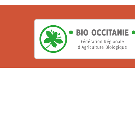
La Bio, un engagement qu
Les Gabs et Civam Bio membres du Réseau 
de vous accueillir dans leur centre de 
ressources et les compétences pour vo
belle aventure !
Rejoignez le groupement de votre dépar