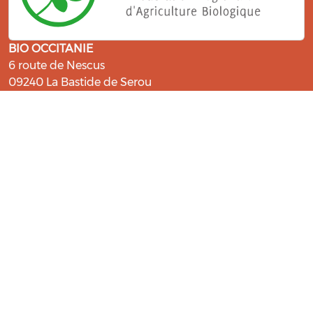
BIO OCCITANIE
6 route de Nescus
09240 La Bastide de Serou
ressources@bio-occitanie.org
La Bio, un engagement qui fait du
bien !
Les Gabs et Civam Bio membres du Réseau Bio
Occitanie sont heureux de vous accueillir dans leur
centre de ressources. Retrouvez les ressources et les
compétences pour vous accompagner dans cette
belle aventure !
Rejoignez le groupement de votre département !