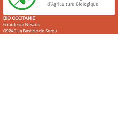
BIO OCCITANIE
6 route de Nescus
09240 La Bastide de Serou
ressources@bio-occitanie.org
La Bio, un engagement qui fait du
bien !
Les Gabs et Civam Bio membres du Réseau Bio
Occitanie sont heureux de vous accueillir dans leur
centre de ressources. Retrouvez les ressources et les
compétences pour vous accompagner dans cette
belle aventure !
Rejoignez le groupement de votre département !