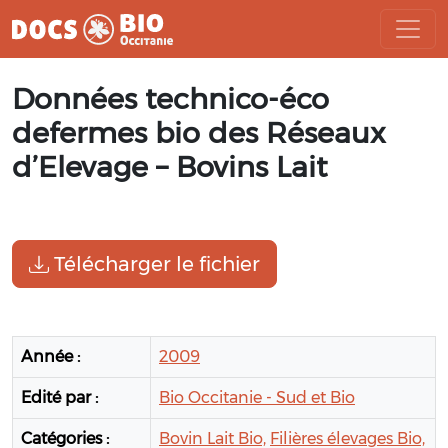
Aller
Données technico-éco
au
contenu
defermes bio des Réseaux
d’Elevage – Bovins Lait
Télécharger le fichier
Année :
2009
Edité par :
Bio Occitanie - Sud et Bio
Catégories :
Bovin Lait Bio,
Filières élevages Bio,