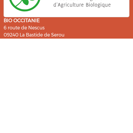
BIO OCCITANIE
6 route de Nescus
09240 La Bastide de Serou
ressources@bio-occitanie.org
La Bio, un engagement qui fait du
bien !
Les Gabs et Civam Bio membres du Réseau Bio
Occitanie sont heureux de vous accueillir dans leur
centre de ressources. Retrouvez les ressources et les
compétences pour vous accompagner dans cette
belle aventure !
Rejoignez le groupement de votre département !