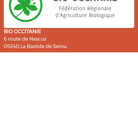
BIO OCCITANIE
6 route de Nescus
09240 La Bastide de Serou
ressources@bio-occitanie.org
La Bio, un engagement qui fait du
bien !
Les Gabs et Civam Bio membres du Réseau Bio
Occitanie sont heureux de vous accueillir dans leur
centre de ressources. Retrouvez les ressources et les
compétences pour vous accompagner dans cette
belle aventure !
Rejoignez le groupement de votre département !