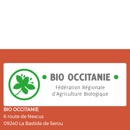
BIO OCCITANIE
6 route de Nescus
09240 La Bastide de Serou