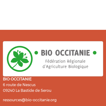
BIO OCCITANIE
6 route de Nescus
09240 La Bastide de Serou
ressources@bio-occitanie.org