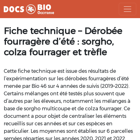
Aller
Fiche technique – Dérobée
au
contenu
fourragère d’été : sorgho,
colza fourrager et trèfle
Cette fiche technique est issue des résultats de
l’expérimentation sur les dérobées
fourragères d’été
menée par Bio 46 sur 4 années de suivis (2019
–
2022).
Certains mélanges ont
été testés plus souvent que
d’autres par les éleveurs, notamment les mélanges à
base de
sorgho multicoupe et de colza fourrager
. Ce
document a pour objet de centraliser les
éléments
recueillis
sur ces années et
sur ces espèces en
particulier
.
Les moyennes sont établies sur 6 parcelles
semées réparties sur les années 2020, 2021 et
2022.