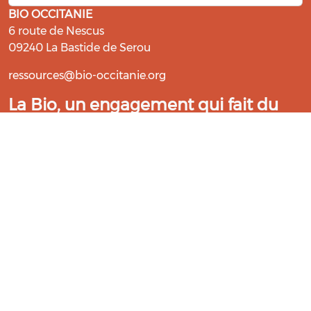
BIO OCCITANIE
6 route de Nescus
09240 La Bastide de Serou
ressources@bio-occitanie.org
La Bio, un engagement qui fait du
bien !
Les Gabs et Civam Bio membres du Réseau Bio
Occitanie sont heureux de vous accueillir dans leur
centre de ressources. Retrouvez les ressources et les
compétences pour vous accompagner dans cette
belle aventure !
Rejoignez le groupement de votre département !
Aidez-nous à améliorer cet outil :