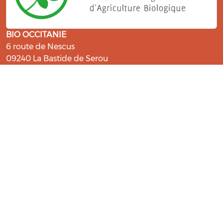
BIO OCCITANIE
6 route de Nescus
09240 La Bastide de Serou
ressources@bio-occitanie.org
La Bio, un engagement qui fait du
bien !
Les Gabs et Civam Bio membres du Réseau Bio
Occitanie sont heureux de vous accueillir dans leur
centre de ressources. Retrouvez les ressources et les
compétences pour vous accompagner dans cette
belle aventure !
Rejoignez le groupement de votre département !