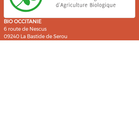
BIO OCCITANIE
6 route de Nescus
09240 La Bastide de Serou
ressources@bio-occitanie.org
La Bio, un engagement qui fait du
bien !
Les Gabs et Civam Bio membres du Réseau Bio
Occitanie sont heureux de vous accueillir dans leur
centre de ressources. Retrouvez les ressources et les
compétences pour vous accompagner dans cette
belle aventure !
Rejoignez le groupement de votre département !