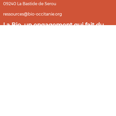
09240 La Bastide de Serou
ressources@bio-occitanie.org
La Bio, un engagement qui fait du
bien !
Les Gabs et Civam Bio membres du Réseau Bio
Occitanie sont heureux de vous accueillir dans leur
centre de ressources. Retrouvez les ressources et les
compétences pour vous accompagner dans cette
belle aventure !
Rejoignez le groupement de votre département !
Aidez-nous à améliorer cet outil :
Répondre au questionnaire