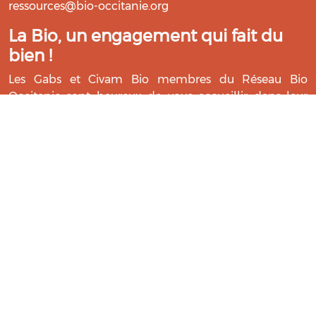
ressources@bio-occitanie.org
La Bio, un engagement qui fait du
bien !
Les Gabs et Civam Bio membres du Réseau Bio
Occitanie sont heureux de vous accueillir dans leur
centre de ressources. Retrouvez les ressources et les
compétences pour vous accompagner dans cette
belle aventure !
Rejoignez le groupement de votre département !
Aidez-nous à améliorer cet outil :
Répondre au questionnaire