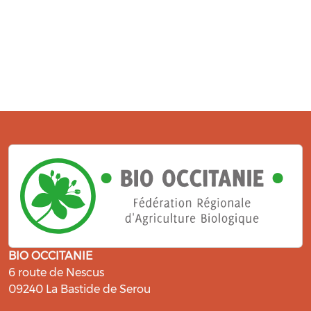
BIO OCCITANIE
6 route de Nescus
09240 La Bastide de Serou