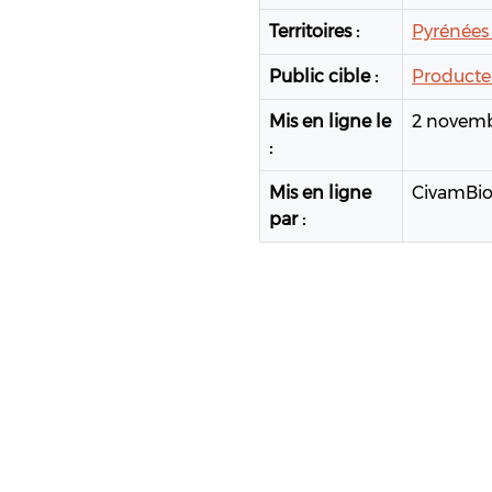
Territoires :
Pyrénées 
Public cible :
Producte
Mis en ligne le
2 novemb
:
Mis en ligne
CivamBi
par :