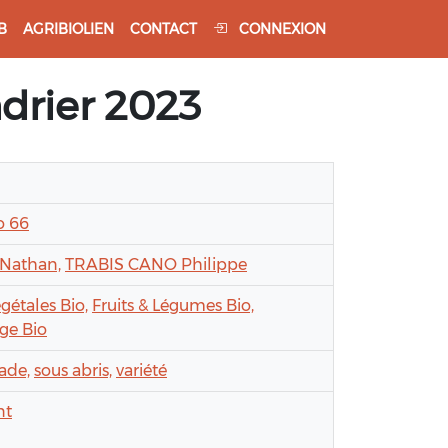
B
AGRIBIOLIEN
CONTACT
CONNEXION
ndrier 2023
o 66
Nathan,
TRABIS CANO Philippe
égétales Bio,
Fruits & Légumes Bio,
ge Bio
ade,
sous abris,
variété
nt