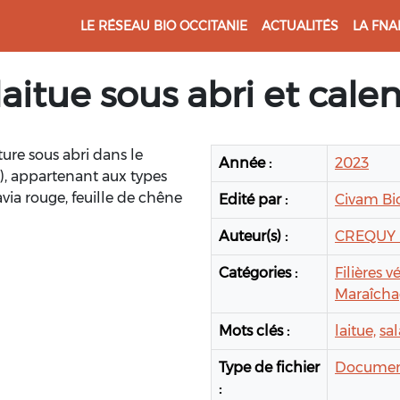
LE RÉSEAU BIO OCCITANIE
ACTUALITÉS
LA FNA
laitue sous abri et cale
ture sous abri dans le
Année :
2023
), appartenant aux types
avia rouge, feuille de chêne
Edité par :
Civam Bi
Auteur(s) :
CREQUY 
Catégories :
Filières v
Maraîcha
Mots clés :
laitue,
sal
Type de fichier
Docume
: