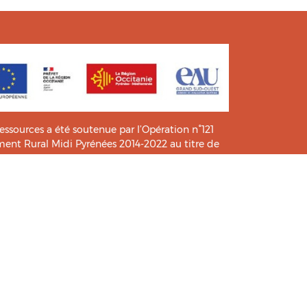
ressources a été soutenue par l’Opération n°121
t Rural Midi Pyrénées 2014-2022 au titre de
e connaissance et de pratiques.
icié de l’analyse et l’expertise des étudiants du
HIA
.