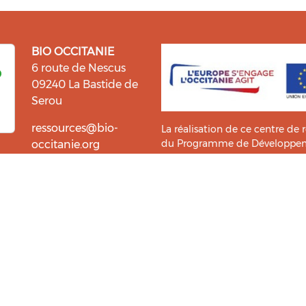
BIO OCCITANIE
6 route de Nescus
09240 La Bastide de
Serou
ressources@bio-
La réalisation de ce centre de 
du Programme de Développemen
occitanie.org
l’information et la diffusion d
i fait du bien !
Bio Occitanie sont heureux
Ce Centre de Ressources a bénéf
ressources. Retrouvez les
Master TIC ADTT
de l’
UT2J-IST
us accompagner dans cette
tement !