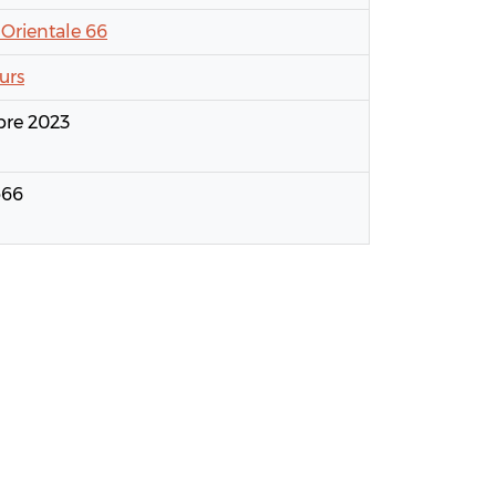
Orientale 66
urs
re 2023
o66