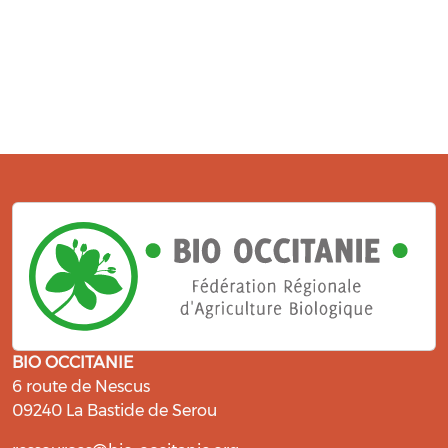
BIO OCCITANIE
6 route de Nescus
09240 La Bastide de Serou