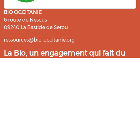
BIO OCCITANIE
6 route de Nescus
09240 La Bastide de Serou
ressources@bio-occitanie.org
La Bio, un engagement qui fait du
bien !
Les Gabs et Civam Bio membres du Réseau Bio
Occitanie sont heureux de vous accueillir dans leur
centre de ressources. Retrouvez les ressources et les
compétences pour vous accompagner dans cette
belle aventure !
Rejoignez le groupement de votre département !
Aidez-nous à améliorer cet outil :