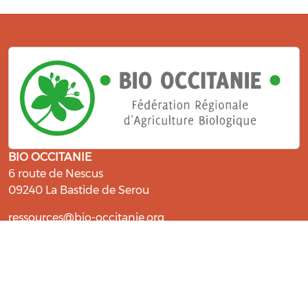
BIO OCCITANIE
6 route de Nescus
09240 La Bastide de Serou
ressources@bio-occitanie.org
La Bio, un engagement qui fait du
bien !
Les Gabs et Civam Bio membres du Réseau Bio
Occitanie sont heureux de vous accueillir dans leur