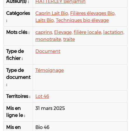
Auteur(s) :
HATTERLEY Benjamin
Catégories
Caprin Lait Bio,
Filières élevages Bio,
:
Laits Bio,
Techniques bio élevage
Mots clés :
caprins,
Elevage,
filière locale,
lactation,
monotraite,
traite
Type de
Document
fichier :
Type de
Témoignage
document
:
Territoires :
Lot 46
Mis en
31 mars 2025
ligne le :
Mis en
Bio 46