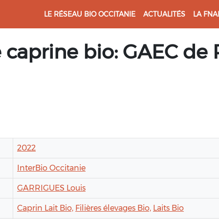
LE RÉSEAU BIO OCCITANIE
ACTUALITÉS
LA FNA
e caprine bio: GAEC de
2022
InterBio Occitanie
GARRIGUES Louis
Caprin Lait Bio,
Filières élevages Bio,
Laits Bio