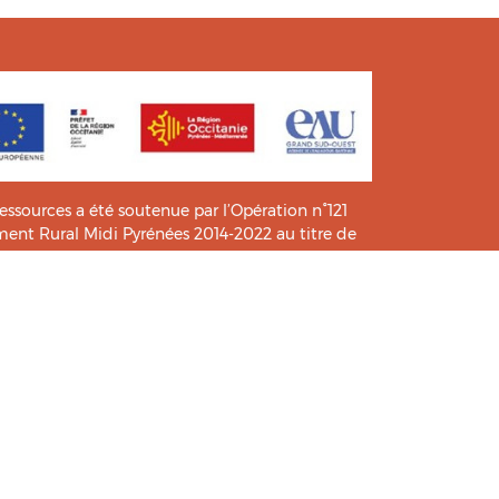
ressources a été soutenue par l’Opération n°121
t Rural Midi Pyrénées 2014-2022 au titre de
e connaissance et de pratiques.
icié de l’analyse et l’expertise des étudiants du
HIA
.