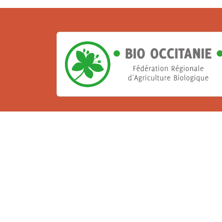
La Bio, un engagement qu
Les Gabs et Civam Bio membres du Réseau 
de vous accueillir dans leur centre de 
ressources et les compétences pour vo
belle aventure !
Rejoignez le groupement de votre dépar