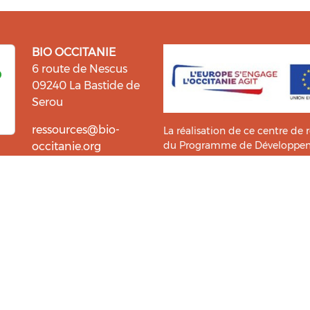
BIO OCCITANIE
6 route de Nescus
09240 La Bastide de
Serou
ressources@bio-
La réalisation de ce centre de 
du Programme de Développemen
occitanie.org
l’information et la diffusion d
i fait du bien !
Bio Occitanie sont heureux
Ce Centre de Ressources a bénéf
ressources. Retrouvez les
Master TIC ADTT
de l’
UT2J-IST
us accompagner dans cette
tement !