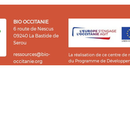
BIO OCCITANIE
6 route de Nescus
09240 La Bastide de
Serou
ressources@bio-
La réalisation de ce centre de 
du Programme de Développemen
occitanie.org
l’information et la diffusion d
i fait du bien !
Bio Occitanie sont heureux
Ce Centre de Ressources a bénéf
ressources. Retrouvez les
Master TIC ADTT
de l’
UT2J-IST
us accompagner dans cette
tement !