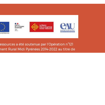
ressources a été soutenue par l’Opération n°121
t Rural Midi Pyrénées 2014-2022 au titre de
e connaissance et de pratiques.
icié de l’analyse et l’expertise des étudiants du
HIA
.