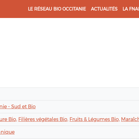
LE RÉSEAU BIO OCCITANIE
ACTUALITÉS
LA FNA
nie - Sud et Bio
ure Bio,
Filières végétales Bio,
Fruits & Légumes Bio,
Maraîc
hnique