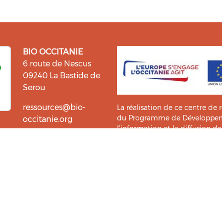
BIO OCCITANIE
6 route de Nescus
09240 La Bastide de
Serou
ressources@bio-
La réalisation de ce centre de 
du Programme de Développemen
occitanie.org
l’information et la diffusion d
i fait du bien !
Bio Occitanie sont heureux
Ce Centre de Ressources a bénéf
ressources. Retrouvez les
Master TIC ADTT
de l’
UT2J-IST
us accompagner dans cette
tement !