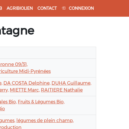
B
AGRIBIOLIEN
CONTACT
CONNEXION
ntagne
aronne 09/31,
culture Midi-Pyrénées
,
DA COSTA Delphine,
DUHA Guillaume,
rry,
MIETTE Marc,
RAITIERE Nathalie
ales Bio,
Fruits & Légumes Bio,
io
égumes,
légumes de plein champ,
roduction