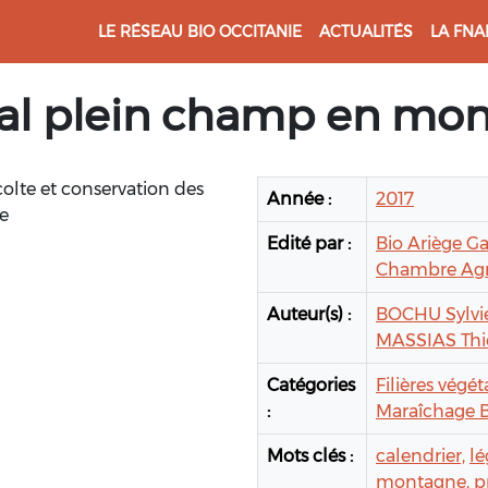
LE RÉSEAU BIO OCCITANIE
ACTUALITÉS
LA FNA
ural plein champ en mo
colte et conservation des
Année :
2017
e
Edité par :
Bio Ariège G
Chambre Agri
Auteur(s) :
BOCHU Sylvie
MASSIAS Thie
Catégories
Filières végét
:
Maraîchage B
Mots clés :
calendrier,
l
montagne,
p