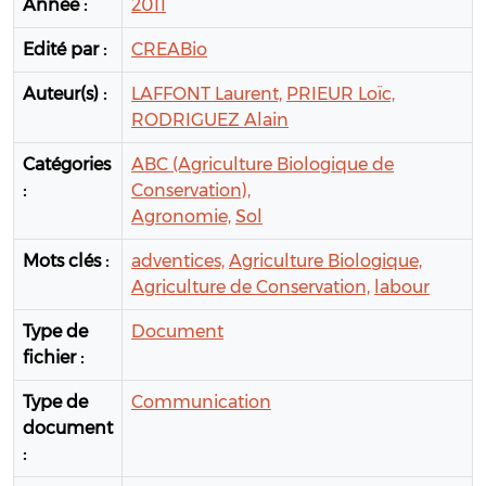
Année :
2011
Edité par :
CREABio
Auteur(s) :
LAFFONT Laurent,
PRIEUR Loïc,
RODRIGUEZ Alain
Catégories
ABC (Agriculture Biologique de
:
Conservation),
Agronomie,
Sol
Mots clés :
adventices,
Agriculture Biologique,
Agriculture de Conservation,
labour
Type de
Document
fichier :
Type de
Communication
document
: