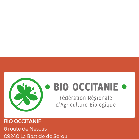
BIO OCCITANIE
6 route de Nescus
09240 La Bastide de Serou