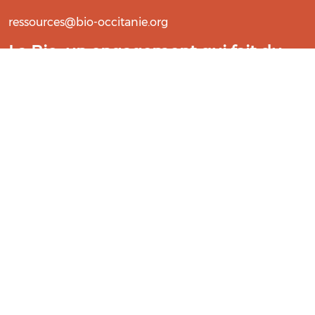
ressources@bio-occitanie.org
La Bio, un engagement qui fait du
bien !
Les Gabs et Civam Bio membres du Réseau Bio
Occitanie sont heureux de vous accueillir dans leur
centre de ressources. Retrouvez les ressources et les
compétences pour vous accompagner dans cette
belle aventure !
Rejoignez le groupement de votre département !
Aidez-nous à améliorer cet outil :
Répondre au questionnaire