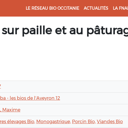
LE RÉSEAU BIO OCCITANIE
ACTUALITÉS
LA FNA
sur paille et au pâtura
7
a - les bios de l'Aveyron 12
L Maxime
ères élevages Bio,
Monogastrique,
Porcin Bio,
Viandes Bio