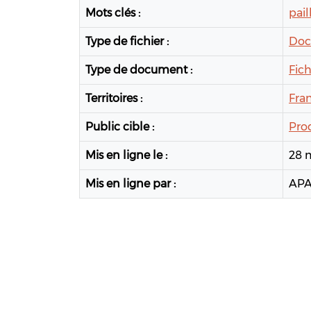
Mots clés :
pail
Type de fichier :
Doc
Type de document :
Fic
Territoires :
Fra
Public cible :
Pro
Mis en ligne le :
28 
Mis en ligne par :
APA