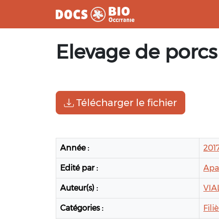
Aller
Elevage de porcs 
au
contenu
Télécharger le fichier
Année :
201
Edité par :
Apab
Auteur(s) :
VIA
Catégories :
Fili