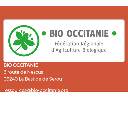
BIO OCCITANIE
6 route de Nescus
09240 La Bastide de Serou
ressources@bio-occitanie.org
La Bio, un engagement qui fait du
bien !
Les Gabs et Civam Bio membres du Réseau Bio
Occitanie sont heureux de vous accueillir dans leur