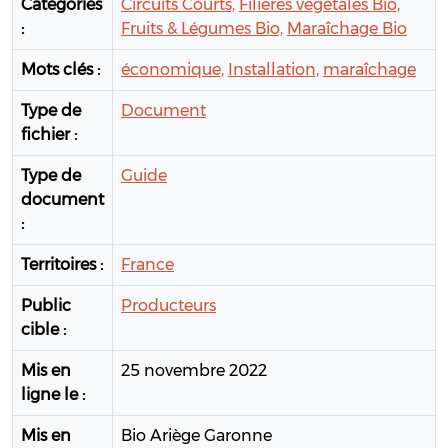
Catégories
Circuits Courts,
Filières végétales Bio,
:
Fruits & Légumes Bio,
Maraîchage Bio
Mots clés :
économique,
Installation,
maraîchage
Type de
Document
fichier :
Type de
Guide
document
:
Territoires :
France
Public
Producteurs
cible :
Mis en
25 novembre 2022
ligne le :
Mis en
Bio Ariège Garonne