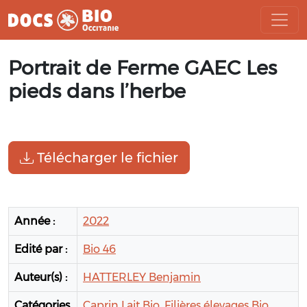
Aller
Portrait de Ferme GAEC Les
au
contenu
pieds dans l’herbe
Télécharger le fichier
Année :
2022
Edité par :
Bio 46
Auteur(s) :
HATTERLEY Benjamin
Catégories
Caprin Lait Bio,
Filières élevages Bio,