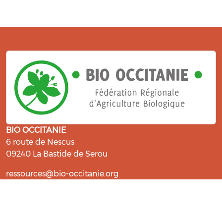
BIO OCCITANIE
6 route de Nescus
09240 La Bastide de Serou
ressources@bio-occitanie.org
La Bio, un engagement qui fait du
bien !