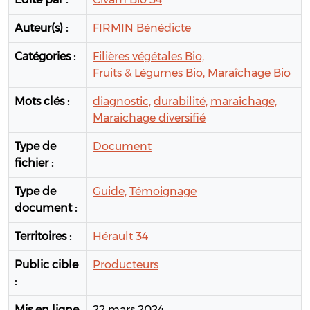
Auteur(s) :
FIRMIN Bénédicte
Catégories :
Filières végétales Bio,
Fruits & Légumes Bio,
Maraîchage Bio
Mots clés :
diagnostic,
durabilité,
maraîchage,
Maraichage diversifié
Type de
Document
fichier :
Type de
Guide,
Témoignage
document :
Territoires :
Hérault 34
Public cible
Producteurs
:
Mis en ligne
22 mars 2024