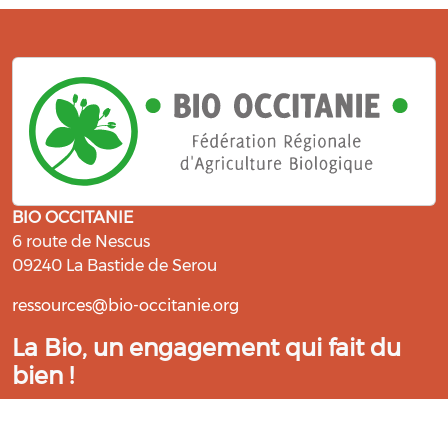
BIO OCCITANIE
6 route de Nescus
09240 La Bastide de Serou
ressources@bio-occitanie.org
La Bio, un engagement qui fait du
bien !
Les Gabs et Civam Bio membres du Réseau Bio
Occitanie sont heureux de vous accueillir dans leur