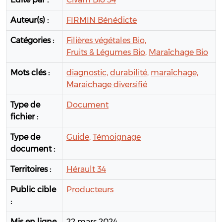
Auteur(s) :
FIRMIN Bénédicte
Catégories :
Filières végétales Bio,
Fruits & Légumes Bio,
Maraîchage Bio
Mots clés :
diagnostic,
durabilité,
maraîchage,
Maraichage diversifié
Type de
Document
fichier :
Type de
Guide,
Témoignage
document :
Territoires :
Hérault 34
Public cible
Producteurs
:
Mis en ligne
22 mars 2024