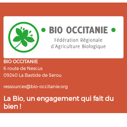
BIO OCCITANIE
6 route de Nescus
09240 La Bastide de Serou
ressources@bio-occitanie.org
La Bio, un engagement qui fait du
bien !
Les Gabs et Civam Bio membres du Réseau Bio
Occitanie sont heureux de vous accueillir dans leur