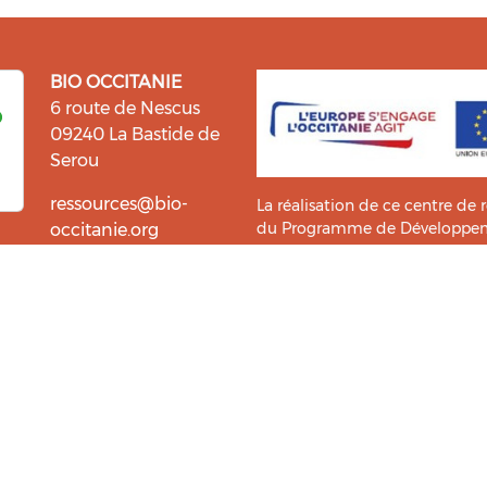
BIO OCCITANIE
6 route de Nescus
09240 La Bastide de
Serou
ressources@bio-
La réalisation de ce centre de 
du Programme de Développemen
occitanie.org
l’information et la diffusion d
i fait du bien !
Bio Occitanie sont heureux
Ce Centre de Ressources a bénéf
ressources. Retrouvez les
Master TIC ADTT
de l’
UT2J-IST
us accompagner dans cette
tement !