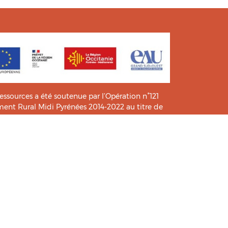
ressources a été soutenue par l’Opération n°121
t Rural Midi Pyrénées 2014-2022 au titre de
e connaissance et de pratiques.
icié de l’analyse et l’expertise des étudiants du
HIA
.