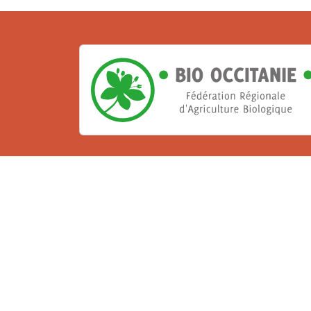
La Bio, un engagement qu
Les Gabs et Civam Bio membres du Réseau 
de vous accueillir dans leur centre de 
ressources et les compétences pour vo
belle aventure !
Rejoignez le groupement de votre dépar