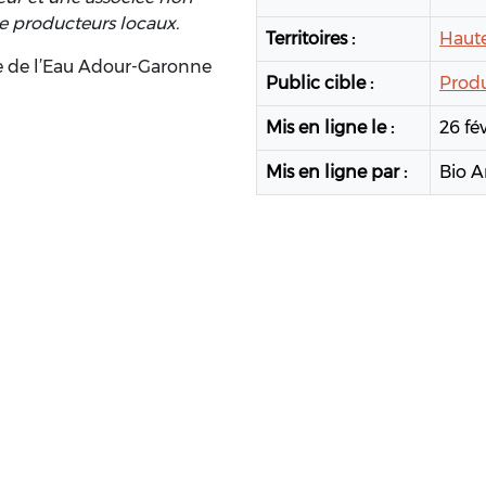
de producteurs locaux.
Territoires :
Haut
ce de l’Eau Adour-Garonne
Public cible :
Produ
Mis en ligne le :
26 fé
Mis en ligne par :
Bio A