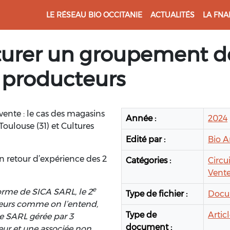
LE RÉSEAU BIO OCCITANIE
ACTUALITÉS
LA FNA
urer un groupement de 
 producteurs
ente : le cas des magasins
Année :
2024
Toulouse (31) et Cultures
Edité par :
Bio A
 retour d’expérience des 2
Catégories :
Circui
Vente
e
orme de SICA SARL, le 2
Type de fichier :
Docu
teurs comme on l’entend,
Type de
Artic
ne SARL gérée par 3
document :
eur et une associée non