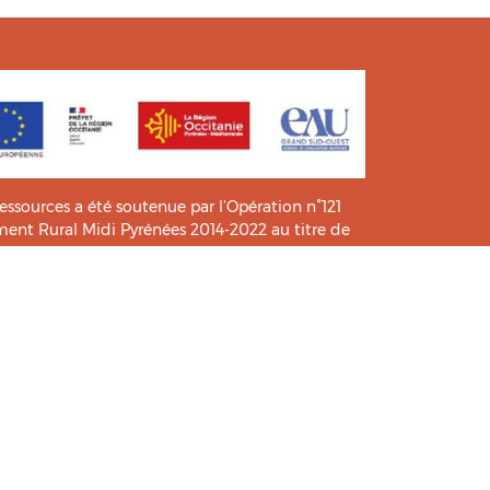
ressources a été soutenue par l’Opération n°121
t Rural Midi Pyrénées 2014-2022 au titre de
e connaissance et de pratiques.
icié de l’analyse et l’expertise des étudiants du
HIA
.