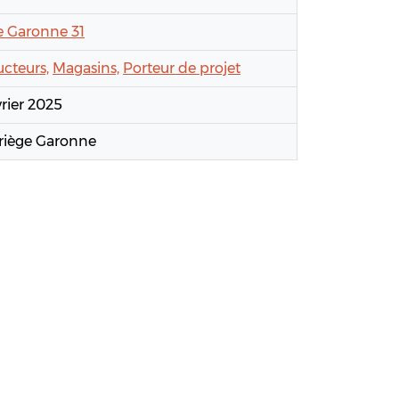
e Garonne 31
cteurs,
Magasins,
Porteur de projet
vrier 2025
riège Garonne