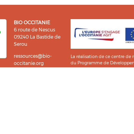
BIO OCCITANIE
6 route de Nescus
09240 La Bastide de
Serou
ressources@bio-
La réalisation de ce centre de 
du Programme de Développemen
occitanie.org
l’information et la diffusion d
i fait du bien !
Bio Occitanie sont heureux
Ce Centre de Ressources a bénéf
ressources. Retrouvez les
Master TIC ADTT
de l’
UT2J-IST
us accompagner dans cette
tement !