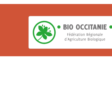
La Bio, un engagement qu
Les Gabs et Civam Bio membres du Réseau 
de vous accueillir dans leur centre de 
ressources et les compétences pour vo
belle aventure !
Rejoignez le groupement de votre dépar