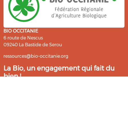
BIO OCCITANIE
6 route de Nescus
09240 La Bastide de Serou
ressources@bio-occitanie.org
La Bio, un engagement qui fait du
bien !
Les Gabs et Civam Bio membres du Réseau Bio
Occitanie sont heureux de vous accueillir dans leur
centre de ressources. Retrouvez les ressources et les
compétences pour vous accompagner dans cette
belle aventure !
Rejoignez le groupement de votre département !