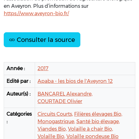
en Aveyron. Plus d’informations sur
https://www.aveyron-bio.fr/
Consulter la source
Année :
2017
Edité par :
Apaba - les bios de l'Aveyron 12
Auteur(s) :
BANCAREL Alexandre,
COURTADE Olivier
Catégories
Circuits Courts,
Filières élevages Bio,
:
Monogastrique,
Santé bio élevage,
Viandes Bio,
Volaille à chair Bio,
Volaille Bio,
Volaille pondeuse Bio