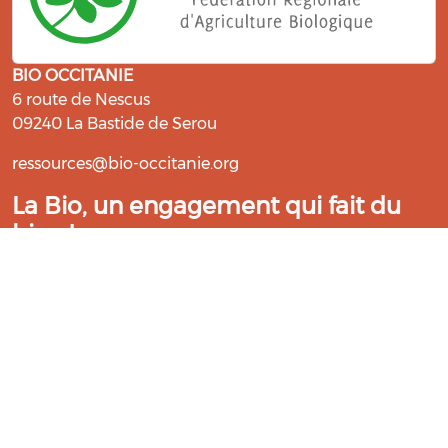
BIO OCCITANIE
6 route de Nescus
09240 La Bastide de Serou
ressources@bio-occitanie.org
La Bio, un engagement qui fait du
bien !
Les Gabs et Civam Bio membres du Réseau Bio
Occitanie sont heureux de vous accueillir dans leur
centre de ressources. Retrouvez les ressources et les
compétences pour vous accompagner dans cette
belle aventure !
Rejoignez le groupement de votre département !